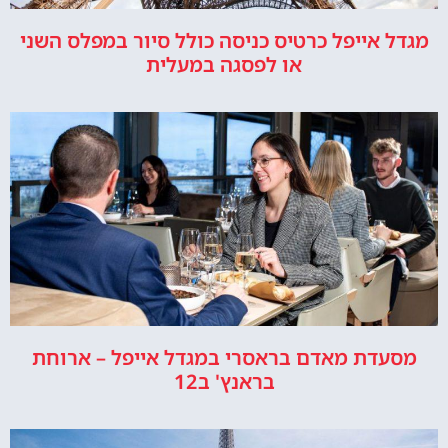
מגדל אייפל כרטיס כניסה כולל סיור במפלס השני
או לפסגה במעלית
מסעדת מאדם בראסרי במגדל אייפל – ארוחת
בראנץ' ב12