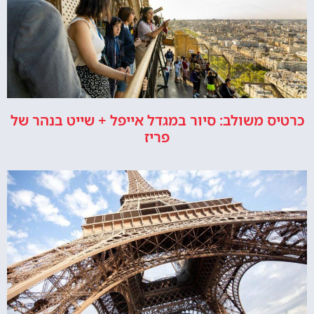
כרטיס משולב: סיור במגדל אייפל + שייט בנהר של
פריז