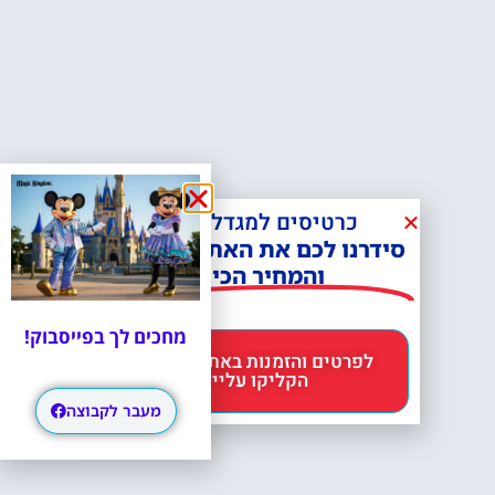
כרטיסים למגדל אייפל?
סידרנו לכם את האתר הכי אמין -
והמחיר הכי זול!
מחכים לך בפייסבוק!
לפרטים והזמנות באתר Headout
הקליקו עליי 😊
מעבר לקבוצה