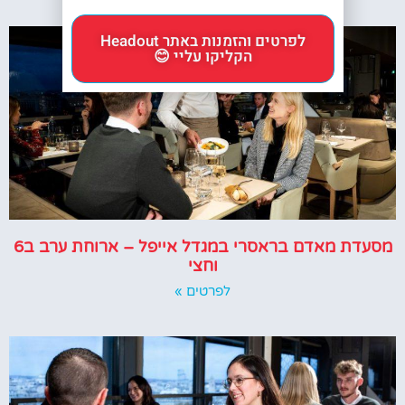
לפרטים והזמנות באתר Headout
הקליקו עליי 😊
מסעדת מאדם בראסרי במגדל אייפל – ארוחת ערב ב6
וחצי
לפרטים »