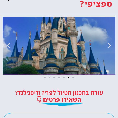
ספציפי?
כרטיסים לדיסנילנד
עזרה בתכנון הטיול לפריז ודיסנילנד?
כרטיסי כניסה לפארק השעשועים
השאירו פרטים
👇
הכי מפורסם באירופה!
לחצו פה!