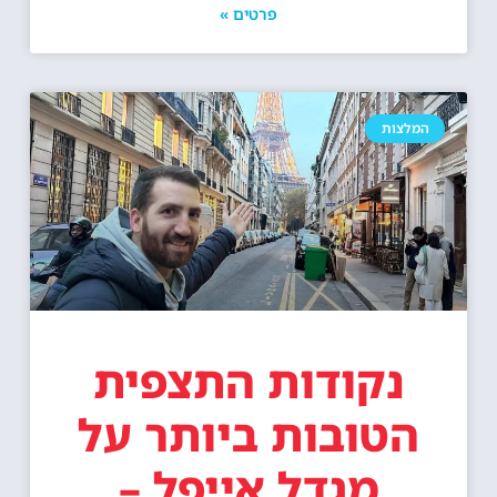
המלצות
נקודות התצפית
הטובות ביותר על
מגדל אייפל –