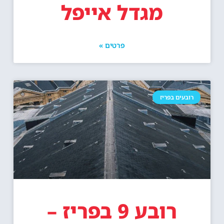
מגדל אייפל
פרטים »
רובעים בפריז
רובע 9 בפריז –