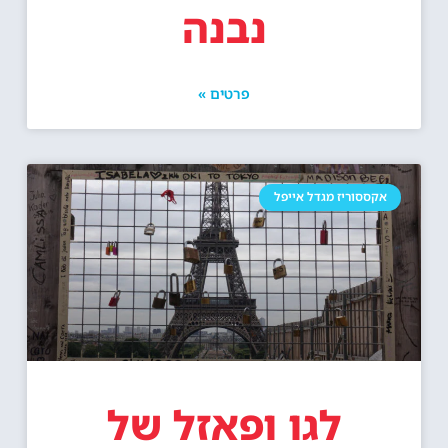
נבנה
פרטים »
אקססוריז מגדל אייפל
לגו ופאזל של