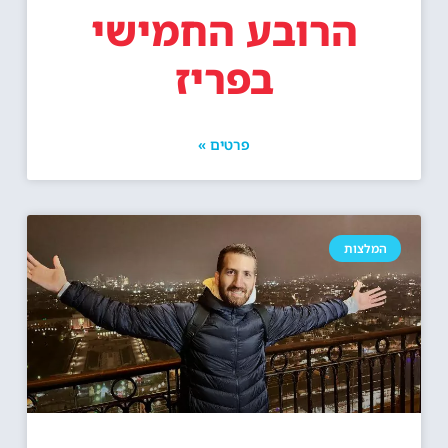
הרובע החמישי
בפריז
פרטים »
המלצות