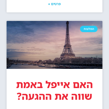
המלצות
האם אייפל באמת
שווה את ההגעה?
פרטים »