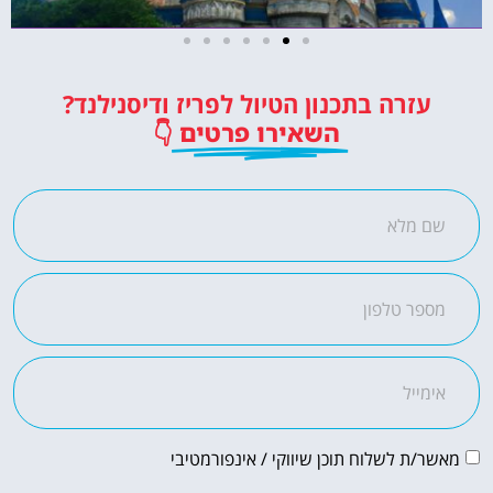
כרטיסים לדיסנילנד
עזרה בתכנון הטיול לפריז ודיסנילנד?
כרטיסי כניסה לפארק השעשועים
השאירו פרטים
👇
הכי מפורסם באירופה!
לחצו פה!
מאשר/ת לשלוח תוכן שיווקי / אינפורמטיבי