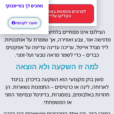
שוכחים מהמצלמה.
מחכים לך בפייסבוק!
לפרטים והזמנות באתר Headout
הקליקו עליי 😊
עריכה והמשכיות הסיפור
מעבר לקבוצה
הצילום אינו מסתיים בלחיצה. עריכה מקצועית
מדגישה אור, צבע ואווירה, אך שומרת על אותנטיות.
ליד מגדל אייפל, עריכה עדינה עדיפה על אפקטים
כבדים – כדי לשמר מראה טבעי ועל-זמני.
למה זו השקעה ולא הוצאה
סשן בוק מקצועי הוא השקעה בזיכרון. בניגוד
לארוחה, לינה או כרטיסים – התמונות נשארות. הן
חוזרות באלבומים, במסגרות, בדיגיטל ובסיפור הזוגי
או המשפחתי.
במובן הזה, זהו אחד המרכיבים שנשארים הכי הרבה