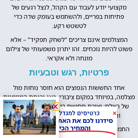
מקצועי יודע לעבוד עם הקהל, לנצל רגעים של
פתיחות בפריים, ולהשתמש בעומק שדה כדי
לטשטש רקע.
המצולמים אינם צריכים "לשחק תפקיד" – אלא
פשוט להיות נוכחים. זהו יתרון משמעותי של צילום
מונחה ולא אקראי.
פרטיות, רגש וטבעיות
אחד החששות הנפוצים הוא חוסר נוחות מול
מצלמה, במיוחד במקום ציבורי. כאן נכנסת המיומנות
של הצלם: יצירת תחושת ביטחון, הכוונה עדינה,
כרטיסים למגדל אייפל?
והפיכת הצילום לתהליך זורם ולא מאולץ.
סידרנו לכם את האתר הכי אמין -
והמחיר הכי זול!
התמונות הטובות ביותר הן אלו שבהן המצולמים