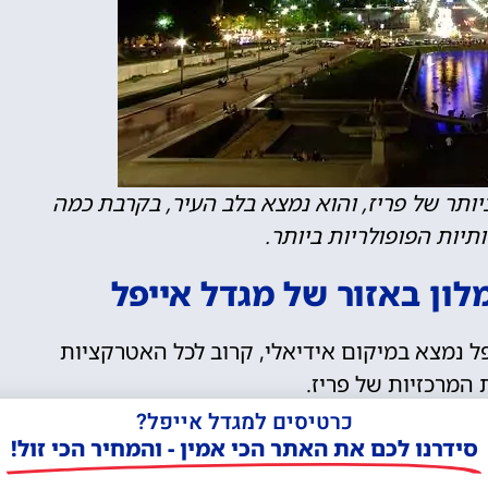
ותר של פריז, והוא נמצא בלב העיר, בקרבת כמה
יות הפופולריות ביותר.
ון באזור של מגדל אייפל
פל נמצא במיקום אידיאלי, קרוב לכל האטרקציות
 המרכזיות של פריז.
ק מקום נוח ומפנק להתבסס ממנו לטיולים בעיר.
כרטיסים למגדל אייפל?
סידרנו לכם את האתר הכי אמין - והמחיר הכי זול!
ל מציעים נוף מרהיב של המגדל עצמו ושל העיר.