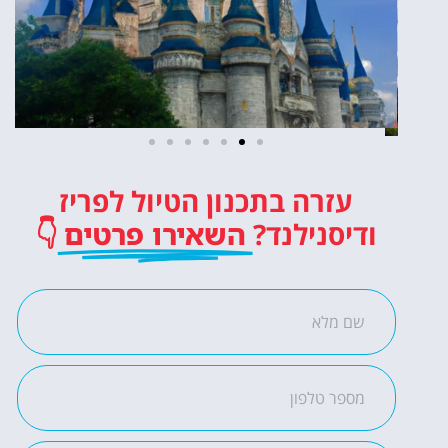
כרטיסים
עזרה בתכנון הטיול לפריז
לדיסנילנד
ודיסנילנד?
השאירו פרטים
👇
כרטיסי כניסה לפארק
השעשועים הכי מפורסם
באירופה!
לחצו פה!