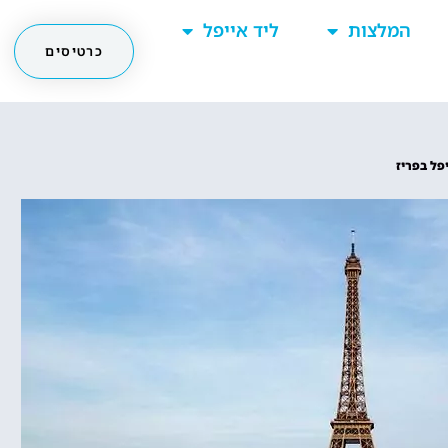
המלצות
ליד אייפל
כרטיסים
פל בפריז