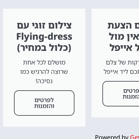
ם הצעת
צילום זוגי עם
ין מול
Flying-dress
 אייפל
(כלול במחיר)
כרטיסים
45- דקות של צלם
מושלם לכל אחת
לאייפל
כם ליד אייפל
שרוצה להרגיש כמו
נסיכה!
מומלץ לקנות כרטיס
רטים
מראש!
זמנות
לפרטים
והזמנות
לחצו פה!
Powered by
Ge