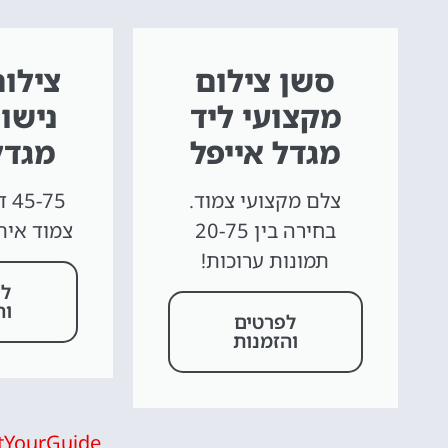
סשן צילום
צילו
מקצועי ליד
נישוא
מגדל אייפל
מגדל
השכרת
י
צלם מקצועי צמוד.
75
רכב
ט
בחירה בין 20-75
צמוד אית
תמונות ערוכות!
ות
השוואת מחירים
לפ
וה
טיסים!
לפרטים
לחצו
והזמנות
פה!
ה!
tYourGuide