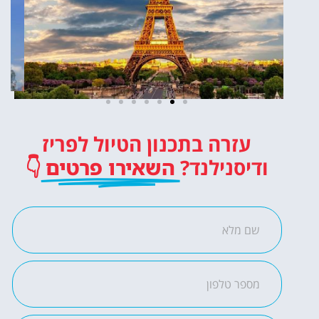
כרטיסים
עזרה בתכנון הטיול לפריז
לדיסנילנד
ודיסנילנד?
השאירו פרטים
👇
כרטיסי כניסה לפארק
השעשועים הכי מפורסם
באירופה!
לחצו פה!