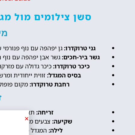
סשן צילומים מול מגד
מי
גני טרוקדרו:
גן יפהפה עם נוף פנורמי 
גשר ביר-חכים:
גשר אבן יפהפה עם נוף נ
כיכר טרוקדרו:
כיכר גדולה עם מזרקו
בסיס המגדל:
זווית ייחודית ומר
רחבת טרוקדרו:
מקום פופולר
ז
זריחה:
תאורה רכה ורומ
שקיעה:
צבעים מרהיבים ותאור
לילה:
המגדל מואר באורות