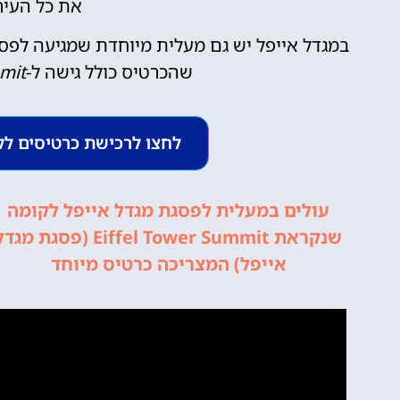
את כל העיר
במגדל אייפל יש גם מעלית מיוחדת שמגיעה לפסגה
שהכרטיס כולל גישה ל-
mit
לחצו לרכישת כרטיסים לקומת הSUMMIT במ
י
השכרת
ט
רכב
עולים במעלית לפסגת מגדל אייפל לקומה
ות
שנקראת Eiffel Tower Summit (פסגת מגד
השוואת מחירים
אייפל) המצריכה כרטיס מיוחד
טיסים!
לחצו
פה!
ה!