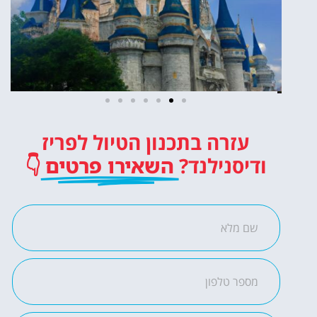
כרטיסים
עזרה בתכנון הטיול לפריז
לדיסנילנד
ודיסנילנד?
השאירו פרטים
👇
כרטיסי כניסה לפארק
השעשועים הכי מפורסם
באירופה!
לחצו פה!