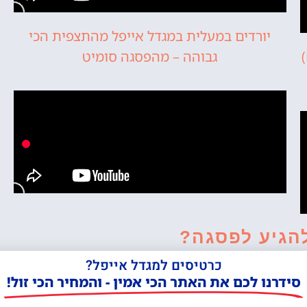
יורדים במעלית במגדל אייפל מהתצפית הכי
פסגת מגדל אייפל בפריז (Eiffel Tower Summit)
גבוהה – מהפסגה סומיט
הגיע לפסגה?
כרטיסים למגדל אייפל?
גדל אייפל (Eiffel Tower Summit) היא אחת מנקודות התצפית המרשימות ביותר בפריז
סידרנו לכם את האתר הכי אמין - והמחיר הכי זול!
ובאירופה בכלל. בגובה 276 מטרים, היא מספקת נוף עוצר נשימה של העיר כולה, כולל נהר הסן (Seine