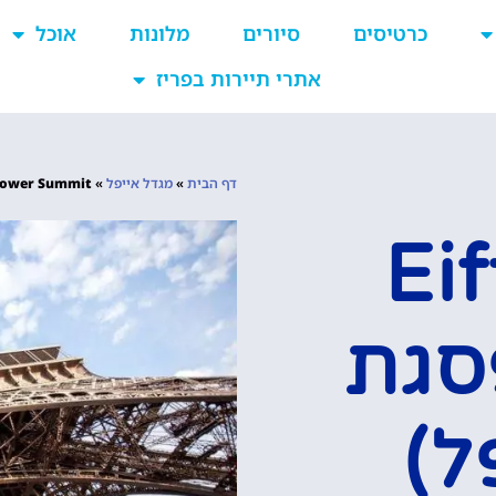
כרטיסים
סיורים
מלונות
אוכל
אתרי תיירות בפריז
דף הבית
»
מגדל אייפל
»
Eiffel Tower Summit (פסגת
Ei
S (פסגת
ל)