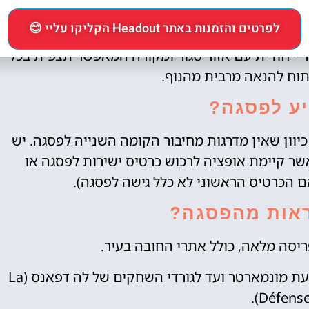
River), שער הניצחון (Arc de Triomphe), קתדרלת נוטרדאם (Notre-Dame Cathedral) והלובר
לפרטים והזמנות באתר Headout הקליקו עליי 😊
ר ייחודית עם אזור סגור ומקורה המאפשר תצפית בכל
פתוח להנאה מרבית מהנוף.
יע לפסגה?
ון שאין מדרגות מחיבור הקומה השנייה לפסגה. יש
אשר קיימת אופציה לרכוש כרטיס ישירות לפסגה או
 הכרטיס הראשוני לא כלל גישה לפסגה).
אות מהפסגה?
תצפית ברורה על שכונות העיר השונות, מגבעת מונמארטר ועד לגורדי השחקים של לה דפאנס (La
Défense)