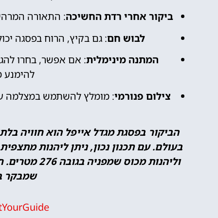
ביקור אחרי רדת החשיכה
: התאורה המרהי
לבוש חם
: גם בקיץ, הרוח בפסגה יכול
המתנה מינימלית
: אם אפשר, בחרו להג
להימנע 
צילום פנורמי
: מומלץ להשתמש במצלמה עם
הביקור בפסגת מגדל אייפל הוא חוויה בלת
בעולם. עם תכנון נכון, ניתן ליהנות מתצפי
וליהנות מכוס ש
שמבקר בע
tYourGuide