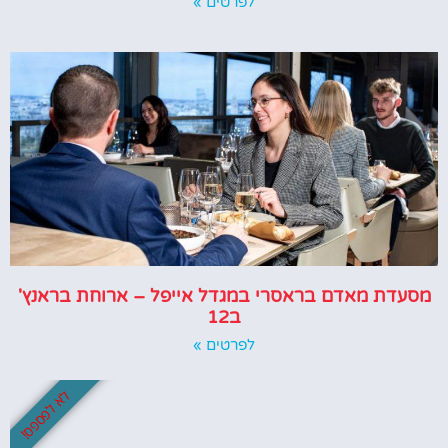
לפרטים »
מסעדת מאדם בראסרי במגדל אייפל – ארוחת בראנץ'
ב12
לפרטים »
לא לפספס!