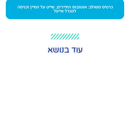
כרטיס משולב: אוטובוס התיירים, שייט על הסיין וכניסה
למגדל אייפל
עוד בנושא