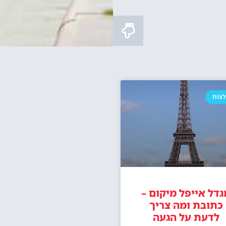
 למגדל אייפל + שייט בנהר
סיור במגדל אייפל כולל על
הסיין
איפה לישון?