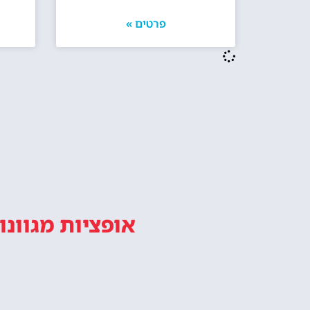
האם מומלץ להזמין בית מלון ליד מגדל
מלונות 
אייפל? האם זה איזור טוב ללינה בפריז?
מו
טיול במגדל אייפל פריז מתחיל עם