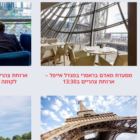
המלצות, טיפים ומידע חשוב.
אייפ
אפשרות 
או ס
אודות
ר
האתר הינו אתר המלצות מטיילים ולא האתר ה