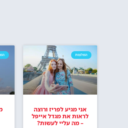
Eiffel Tower Summit (פסגת מגדל
כרטיס משולב
אייפל)