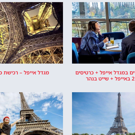
ל מחכה לכם!
לרכוש כרטיס כניסה
יור במגדל אייפל
כישת כרטיסים
רשמי של מגדל אייפל © כל הזכויות שמורות לסוכנות TRAVELERS.CO.IL