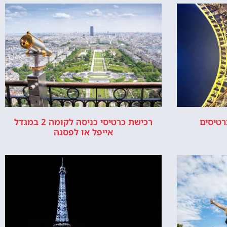
איפה זה מגדל
למה בנו את
אייפל?
מגדל אייפל –
התשובה למה
מגדל אייפל
נבנה