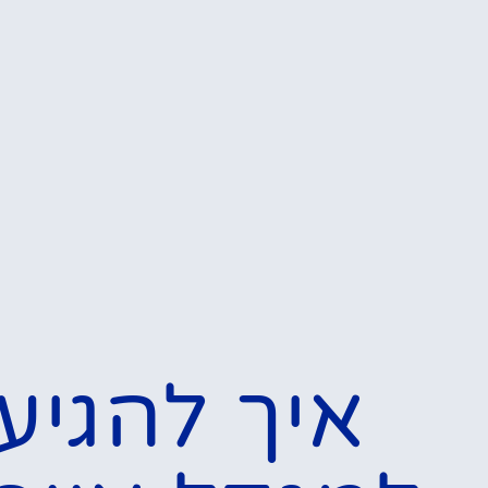
המלצות
המל