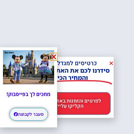
כרטיסים למגדל אייפל?
סידרנו לכם את האתר הכי אמין -
והמחיר הכי זול!
מחכים לך בפייסבוק!
לפרטים והזמנות באתר Headout
הקליקו עליי 😊
מעבר לקבוצה