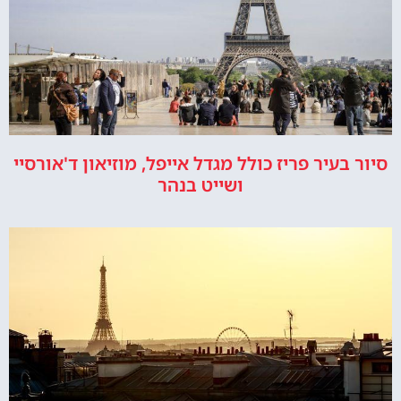
סיור בעיר פריז כולל מגדל אייפל, מוזיאון ד'אורסיי
ושייט בנהר