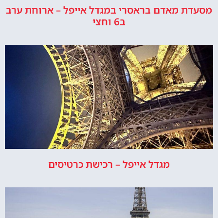
מסעדת מאדם בראסרי במגדל אייפל – ארוחת ערב
ב6 וחצי
מגדל אייפל – רכישת כרטיסים