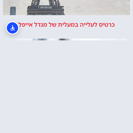
כרטיס לעלייה במעלית של מגדל אייפל
צלמים בפריז? סשן צילומים מול מגדל אייפל
איפה לישון?