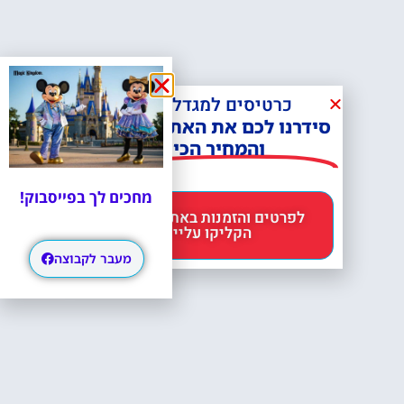
כרטיסים למגדל אייפל?
סידרנו לכם את האתר הכי אמין -
והמחיר הכי זול!
מחכים לך בפייסבוק!
לפרטים והזמנות באתר Headout
הקליקו עליי 😊
מעבר לקבוצה