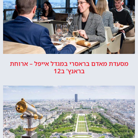
מסעדת מאדם בראסרי במגדל אייפל – ארוחת
בראנץ' ב12