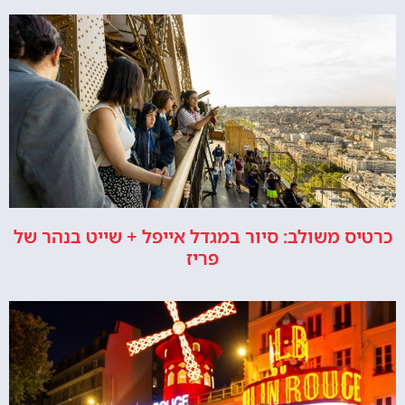
כרטיס משולב: סיור במגדל אייפל + שייט בנהר של
פריז