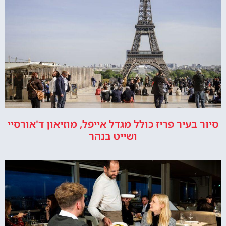
סיור בעיר פריז כולל מגדל אייפל, מוזיאון ד'אורסיי
ושייט בנהר