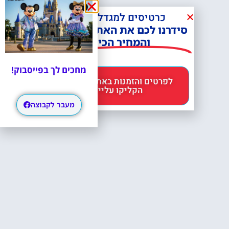
כרטיסים למגדל אייפל?
סידרנו לכם את האתר הכי אמין -
והמחיר הכי זול!
מחכים לך בפייסבוק!
לפרטים והזמנות באתר Headout
הקליקו עליי 😊
מעבר לקבוצה