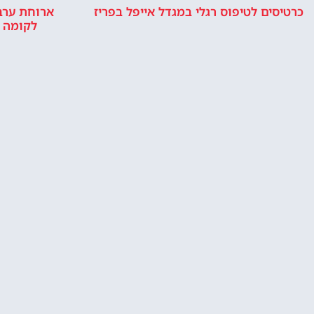
כרטיסים לטיפוס רגלי במגדל אייפל בפריז
ארוחת ערב 
לקומה 2 באייפל + שייט בנהר
מלונות ליד מגדל אייפל בפריז
האם מומלץ ל
אייפל? האם ז