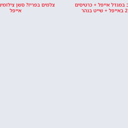
במגדל אייפל + כרטיסים
צלמים בפריז? סשן צילומים
אייפל
איפה לישון?
הזמין בית מלון ליד מגדל
ה איזור טוב ללינה בפריז?