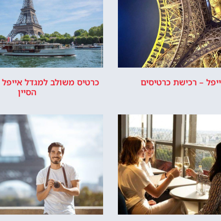
יפל – רכישת כרטיסים
כרטיס משולב למגדל אייפל +
הסיין