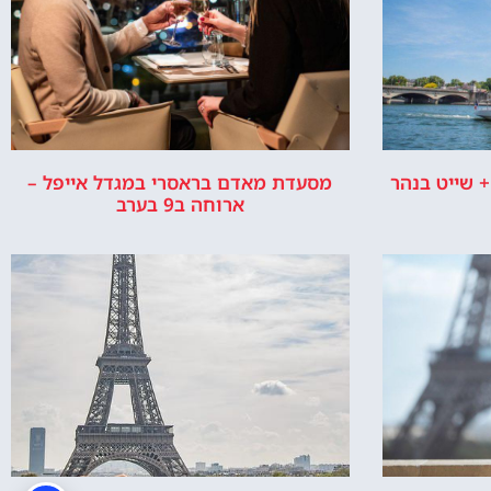
 שייט בנהר
מסעדת מאדם בראסרי במגדל אייפל –
ארוחה ב9 בערב