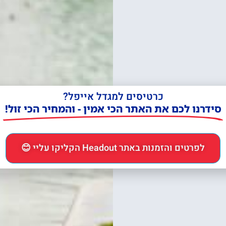
כרטיסים למגדל אייפל?
סידרנו לכם את האתר הכי אמין - והמחיר הכי זול!
לפרטים והזמנות באתר Headout הקליקו עליי 😊