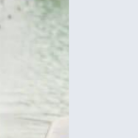
אייפל כולל כרטיסים למופע
כרטיסים לקומה 2 של מגדל אייפל
מולן רוז' בפריז