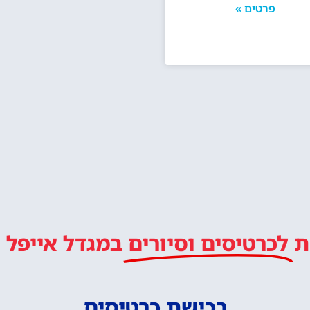
לטייל איתנו ב
מלץ
ל מחכה לכם!
לרכוש כרטיס כניסה
יור במגדל אייפל