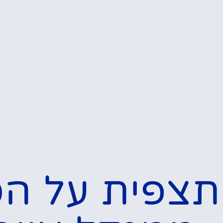
המלצות
המל
נקודות התצפית
נ
הטובות ביותר על
מגדל אייפל – מאיפה
רואים הכי טוב?