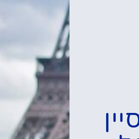
צות
קודות התצפית של
מגדל אייפל
פרטים »