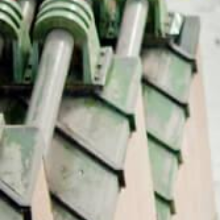
מסעדת מאדם בראסרי במגדל אייפל –
ארוחה ב9 בערב