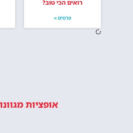
מו
טיול במגדל אייפל פריז מתחיל עם
המלצות, טיפים ומידע חשוב.
אייפ
אפשרות 
או ס