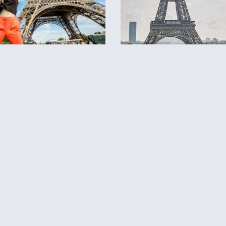
לפרטים והזמנות באתר Headout הקליקו עליי 😊