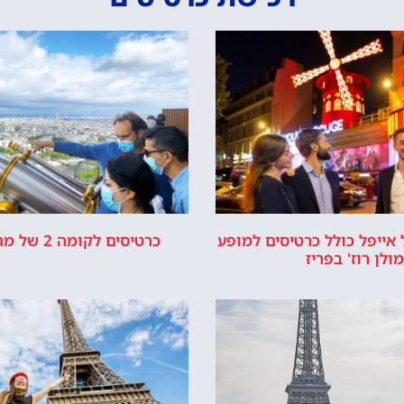
כישת כרטיסים
רשמי של מגדל אייפל © כל הזכויות שמורות לסוכנות TRAVELERS.CO.IL
מדיניות פרטיות
כרטיסים למגדל אייפל?
סידרנו לכם את האתר הכי אמין - והמחיר הכי זול!