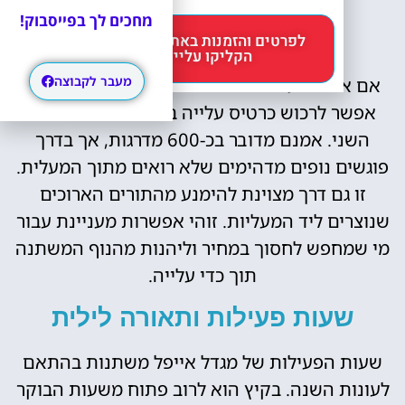
המגיעים עד המפלס העליון.
מחכים לך בפייסבוק!
לפרטים והזמנות באתר Headout
עלייה במדרגות
הקליקו עליי 😊
מעבר לקבוצה
אם אתם מעוניינים בחוויה ייחודית וגופנית יותר,
אפשר לרכוש כרטיס עלייה במדרגות עד המפלס
השני. אמנם מדובר בכ-600 מדרגות, אך בדרך
פוגשים נופים מדהימים שלא רואים מתוך המעלית.
זו גם דרך מצוינת להימנע מהתורים הארוכים
שנוצרים ליד המעליות. זוהי אפשרות מעניינת עבור
מי שמחפש לחסוך במחיר וליהנות מהנוף המשתנה
תוך כדי עלייה.
שעות פעילות ותאורה לילית
שעות הפעילות של מגדל אייפל משתנות בהתאם
לעונות השנה. בקיץ הוא לרוב פתוח משעות הבוקר