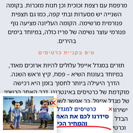
מרפסת עם רצפת זכוכית וכן חנות מזכרות. בקומה
השנייה יש מסעדות ובתי קפה, כמו גם תצפית
פנורמית מרשימה. הקומה העליונה מציעה נוף
פנורמי עוצר נשימה של פריז כולה, במיוחד בימים
בהירים.
טיפ בקניית כרטיסים
תורים במגדל אייפל עלולים להיות ארוכים מאוד,
במיוחד בעונות השיא – פסח, קיץ וראש השנה.
הדרך היעילה ביותר לחסוך בזמן היא רכישה
מוקדמת של כרטיסים באינטרנט, דרך האתר הרשמי
של מגדל אייפל. כך אפשר לשריין מועד ושעה ולהגיע
כרטיסים למגדל אייפל?
ישירות לתור הבדיקה הביטחונית. כדאי לדעת שיש
סידרנו לכם את האתר הכי אמין -
הבדל בין כרטיסים למדרגות לבין כרטיסים למעלית,
והמחיר הכי זול!
וכרטיסים למפלס השני שונים במחירם מכרטיסים