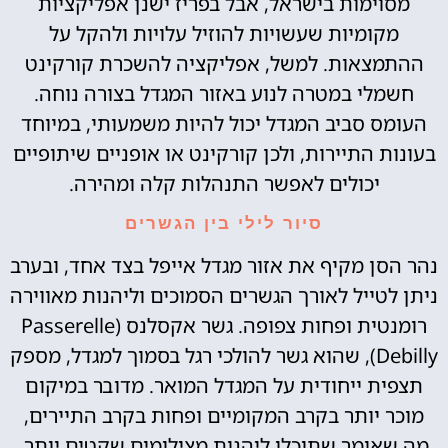
מסוימות בישראל, אבל בפריז ישנן אפליקציות
מקומיות שעשויות להוזיל עלויות ולהקל על
ההתמצאות. למשל, אפליקציה להשכרת קורקינט
חשמלי במטרה לנוע באזור המגדל בצורה נוחה.
העומס סביב המגדל יכול להיות משמעותי, במיוחד
בעונות התיירות, ולכן קורקינט או אופניים שיתופיים
יכולים לאפשר התנהלות קלה ומהירה.
סיור לילי בין הגשרים
נהר הסן מקיף את אזור מגדל אייפל בצד אחד, ובערב
ניתן לטייל לאורך הגשרים הסמוכים וליהנות מאווירה
רומנטית ופחות צפופה. גשר אקסלנס (Passerelle
Debilly), שהוא גשר להולכי רגל בסמוך למגדל, מספק
תצפית ייחודית על המגדל המואר. מדובר במיקום
מוכר יותר בקרב המקומיים ופחות בקרב התיירים,
מה שאומר שתוכלו ליהנות מצילומים שקטים יותר.