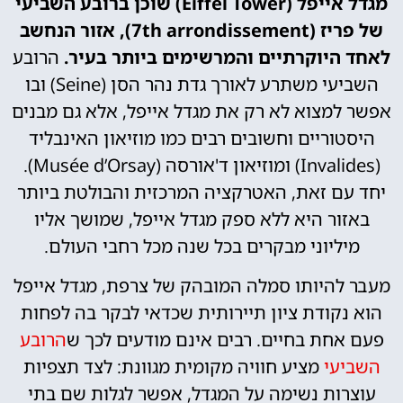
מגדל אייפל (Eiffel Tower) שוכן ברובע השביעי
של פריז (7th arrondissement), אזור הנחשב
לאחד היוקרתיים והמרשימים ביותר בעיר.
הרובע
השביעי משתרע לאורך גדת נהר הסן (Seine) ובו
אפשר למצוא לא רק את מגדל אייפל, אלא גם מבנים
היסטוריים וחשובים רבים כמו מוזיאון האינבליד
(Invalides) ומוזיאון ד'אורסה (Musée d’Orsay).
יחד עם זאת, האטרקציה המרכזית והבולטת ביותר
באזור היא ללא ספק מגדל אייפל, שמושך אליו
מיליוני מבקרים בכל שנה מכל רחבי העולם.
מעבר להיותו סמלה המובהק של צרפת, מגדל אייפל
הוא נקודת ציון תיירותית שכדאי לבקר בה לפחות
פעם אחת בחיים. רבים אינם מודעים לכך ש
הרובע
השביעי
מציע חוויה מקומית מגוונת: לצד תצפיות
עוצרות נשימה על המגדל, אפשר לגלות שם בתי