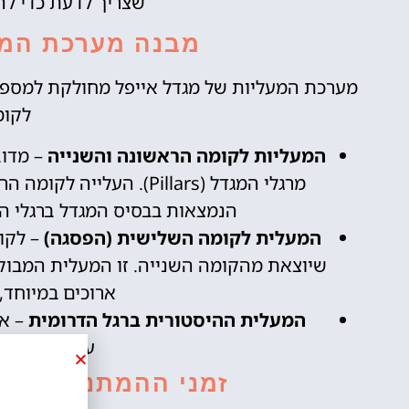
שצריך לדעת כדי לה
מבנה מערכת המע
מערכת המעליות של מגדל אייפל מחולקת למספר
לקומ
השכרת
י
רכב
ט
המעליות לקומה הראשונה והשנייה
– מדוב
ות
מרגלי המגדל (Pillars). 
השוואת מחירים
הנמצאות בבסיס המגדל ברגלי המזרח (Pillar East) והמערב (st
טיסים!
המעלית לקומה השלישית (הפסגה)
– לקומ
לחצו
פה!
שיוצאת מהקומה השנייה. זו המעלית המבוקש
ה!
ארוכים במיוחד,
המעלית ההיסטורית ברגל הדרומית
– אח
עובדי המגדל
זמני ההמתנה למעלי