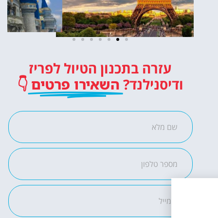
כרטיסים
עזרה בתכנון הטיול לפריז
לדיסנילנד
ודיסנילנד?
השאירו פרטים
👇
כרטיסי כניסה לפארק
השעשועים הכי מפורסם
באירופה!
לחצו פה!