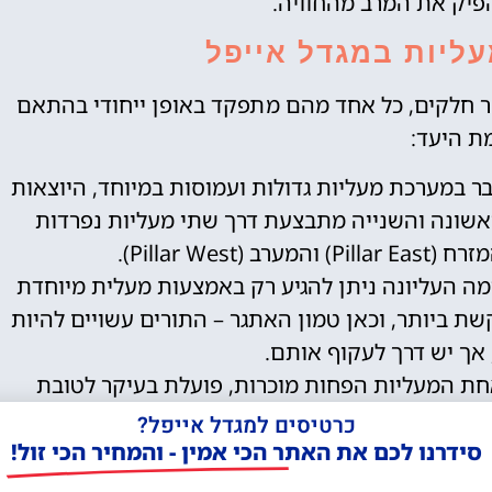
פיק את המרב מהחוויה.
ליות במגדל אייפל
 חלקים, כל אחד מהם מתפקד באופן ייחודי בהתאם
ת היעד:
כרטיסים
לאייפל
ר במערכת מעליות גדולות ועמוסות במיוחד, היוצאות
העלייה לקומה הראשונה והשנייה מתבצעת דרך שתי מעליות נפרדות
מומלץ לקנות כרטיס
Pillar We).
מראש!
ה העליונה ניתן להגיע רק באמצעות מעלית מיוחדת
לחצו פה!
ת ביותר, וכאן טמון האתגר – התורים עשויים להיות
 אך יש דרך לעקוף אותם.
ת המעליות הפחות מוכרות, פועלת בעיקר לטובת
 ולא פתוחה למבקרים.
כרטיסים למגדל אייפל?
סידרנו לכם את האתר הכי אמין - והמחיר הכי זול!
ות וכיצד לקצר אותם