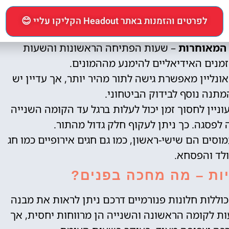
הוא זמן ההמתנה הארוך למעליות, במיוחד בשעות
לפרטים והזמנות באתר Headout הקליקו עליי 😊
לעקוף את ההמתנה ולחסוך זמן יקר:
 המאוחרות
– שעות הפתיחה הראשונות והשעות
זמנים האידיאליים להימנע מההמונים.
ונליין מאפשרת גישה לתור מהיר יותר, אך עדיין יש
תנה נוסף לבידוק הביטחוני.
ניין לחסוך זמן יכול לעלות ברגל עד הקומה השנייה
לפסגה. כך ניתן לעקוף חלק גדול מהתור.
וסים הם שישי-ראשון, כמו גם חגים אירופיים כמו חג
לד והפסחא.
יות – מה מחכה בפנים?
כוללות חלונות פנורמיים דרכם ניתן לראות את מבנה
ות לקומה הראשונה והשנייה הן מרווחות יחסית, אך