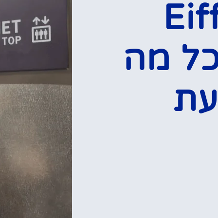
(Ei
E) – כל מה
עת