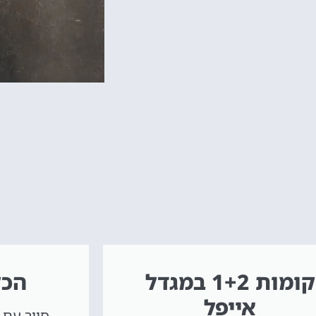
קומות 1+2 במגדל
הכל
אייפל
סיור עם 