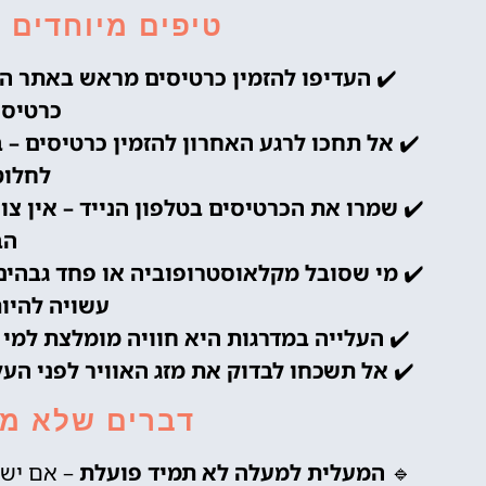
טיפים מיוחדים 
✔️
העדיפו להזמין כרטיסים מראש באתר הר
כרטיסי
✔️
אל תחכו לרגע האחרון להזמין כרטיסים – 
לחלוט
✔️
שמרו את הכרטיסים בטלפון הנייד – אין צ
הב
✔️
מי שסובל מקלאוסטרופוביה או פחד גבהים
עשויה להיו
✔️
העלייה במדרגות היא חוויה מומלצת למ
✔️
אל תשכחו לבדוק את מזג האוויר לפני העל
דברים שלא מס
🔹
המעלית למעלה לא תמיד פועלת
– אם יש ע