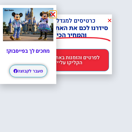
כרטיסים למגדל אייפל?
סידרנו לכם את האתר הכי אמין -
והמחיר הכי זול!
מחכים לך בפייסבוק!
לפרטים והזמנות באתר Headout
הקליקו עליי 😊
מעבר לקבוצה