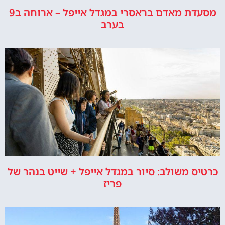
מסעדת מאדם בראסרי במגדל אייפל – ארוחה ב9
בערב
כרטיס משולב: סיור במגדל אייפל + שייט בנהר של
פריז