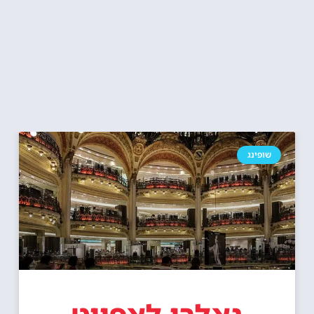
שופינג