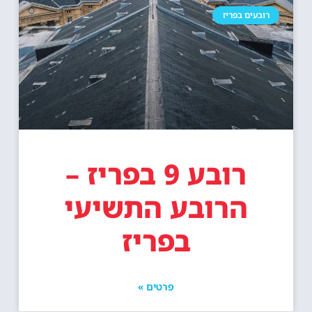
רובעים בפריז
רובע 9 בפריז –
הרובע התשיעי
בפריז
פרטים »