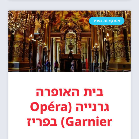
אטרקציות בפריז
בית האופרה
גרנייה (Opéra
Garnier) בפריז