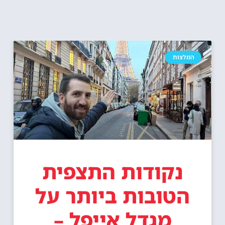
המלצות
נקודות התצפית
הטובות ביותר על
מגדל אייפל –