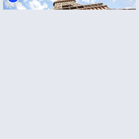
Eiffel Tower Summit (פסגת מגדל אייפל)
איפה לישון?