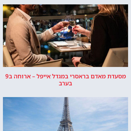
מסעדת מאדם בראסרי במגדל אייפל – ארוחה ב9
בערב