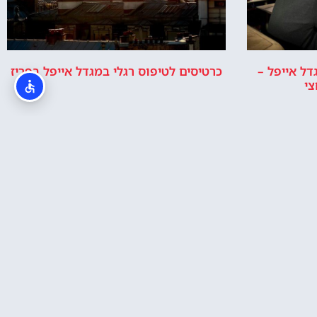
איפה זה מגדל
למה בנו את
אייפל?
מגדל אייפל –
התשובה למה
מגדל אייפל
נבנה