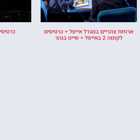
טיול במגדל אייפל פריז מתחיל עם
המלצות, טיפים ומידע חשוב.
אייפ
אפשרות 
או ס
אודות
ר