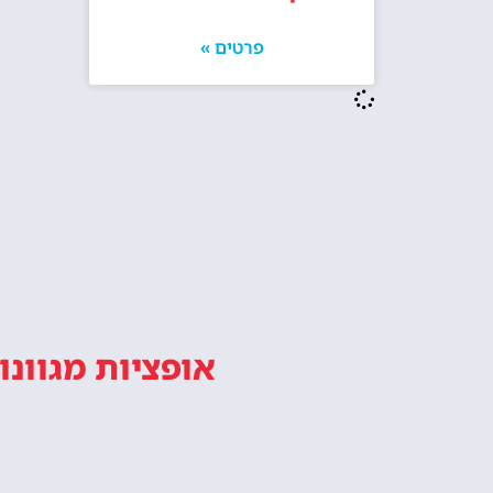
הסיין
א
ארוחת צהריים במגדל אייפל + כרטיסים
כרטיסי
לקומה 2 באייפל + שייט בנהר