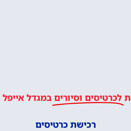
רוחה ב9 בערב
ם למגדל אייפל בלילה
מסעדת מאדם בראסרי במגד
ארוחת ערב ב6 וחצי
איפה לישון?