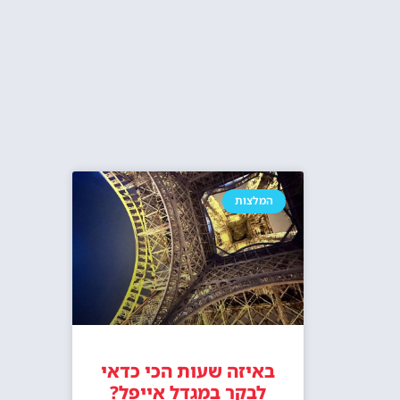
אופציות מגוונו
כרטיס משולב למגדל אייפל + שייט בנהר
מסעדת מאדם