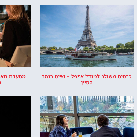
האם מומלץ להזמין בית מלון ליד מגדל
מלונות 
אייפל? האם זה איזור טוב ללינה בפריז?
מו