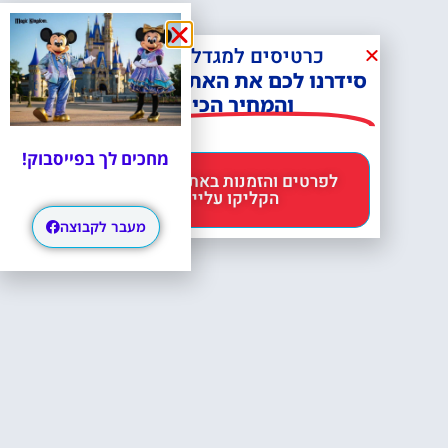
כרטיסים למגדל אייפל?
סידרנו לכם את האתר הכי אמין -
והמחיר הכי זול!
מחכים לך בפייסבוק!
לפרטים והזמנות באתר Headout
הקליקו עליי 😊
מעבר לקבוצה