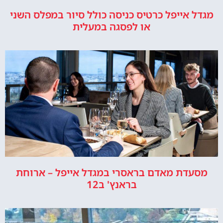
מגדל אייפל כרטיס כניסה כולל סיור במפלס השני
או לפסגה במעלית
מסעדת מאדם בראסרי במגדל אייפל – ארוחת
בראנץ' ב12