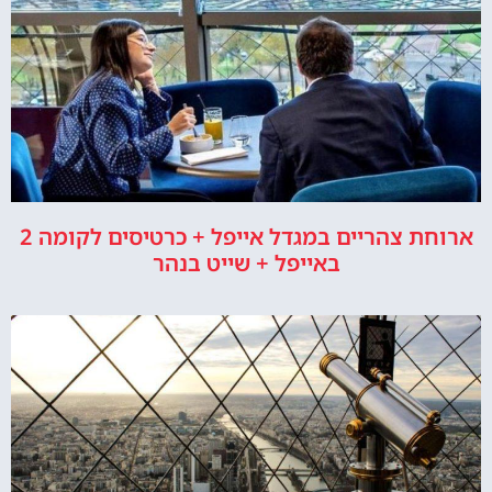
ארוחת צהריים במגדל אייפל + כרטיסים לקומה 2
באייפל + שייט בנהר