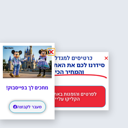
כרטיסים למגדל אייפל?
סידרנו לכם את האתר הכי אמין -
והמחיר הכי זול!
מחכים לך בפייסבוק!
לפרטים והזמנות באתר Headout
הקליקו עליי 😊
מעבר לקבוצה