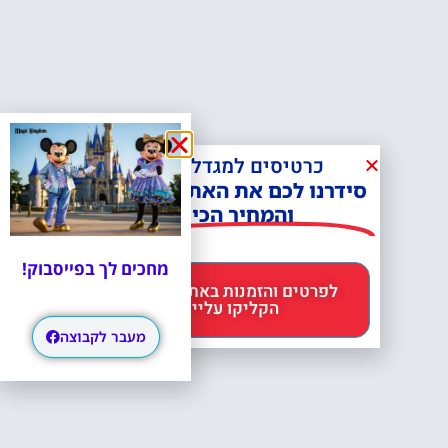
כרטיסים למגדל אייפל?
סידרנו לכם את האתר הכי אמין -
והמחיר הכי זול!
מחכים לך בפייסבוק!
לפרטים והזמנות באתר Headout
הקליקו עליי 😊
מעבר לקבוצה