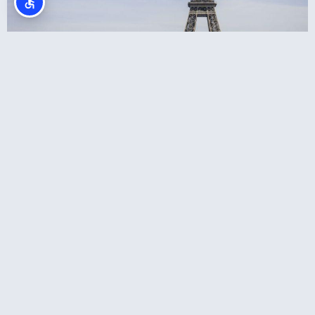
סיור בעיר פריז כולל מגדל אייפל, מוזיאון ד'אורסיי
ושייט בנהר