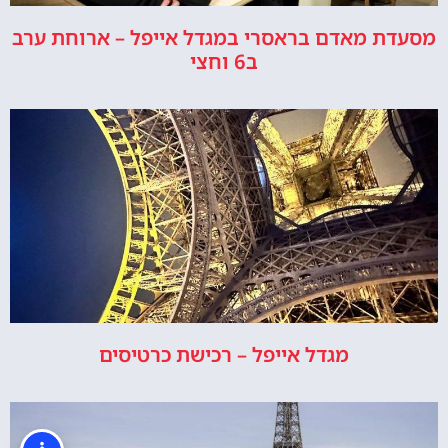
מסעדת מאדם בראסרי במגדל אייפל – ארוחת ערב
ב6 וחצי
מגדל אייפל – רכישת כרטיסים