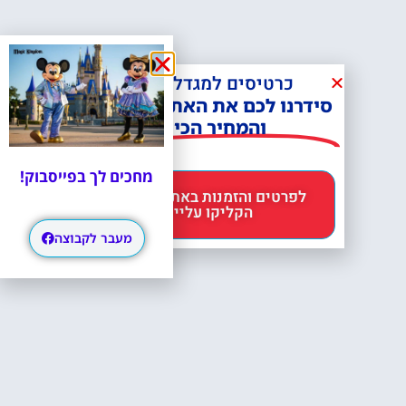
כרטיסים למגדל אייפל?
סידרנו לכם את האתר הכי אמין -
והמחיר הכי זול!
מחכים לך בפייסבוק!
לפרטים והזמנות באתר Headout
הקליקו עליי 😊
מעבר לקבוצה