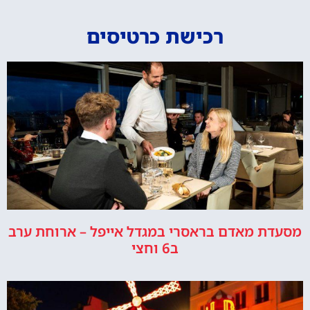
רכישת כרטיסים
מסעדת מאדם בראסרי במגדל אייפל – ארוחת ערב
ב6 וחצי