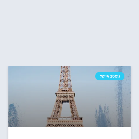
גוסטב אייפל