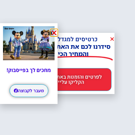
כרטיסים למגדל אייפל?
סידרנו לכם את האתר הכי אמין -
והמחיר הכי זול!
מחכים לך בפייסבוק!
לפרטים והזמנות באתר Headout
הקליקו עליי 😊
מעבר לקבוצה