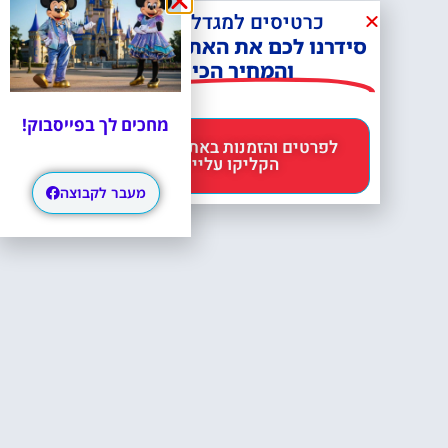
כרטיסים למגדל אייפל?
סידרנו לכם את האתר הכי אמין -
והמחיר הכי זול!
מחכים לך בפייסבוק!
לפרטים והזמנות באתר Headout
הקליקו עליי 😊
מעבר לקבוצה