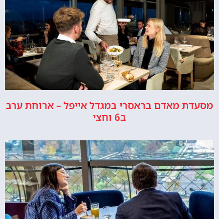
מסעדת מאדם בראסרי במגדל אייפל – ארוחת ערב
ב6 וחצי