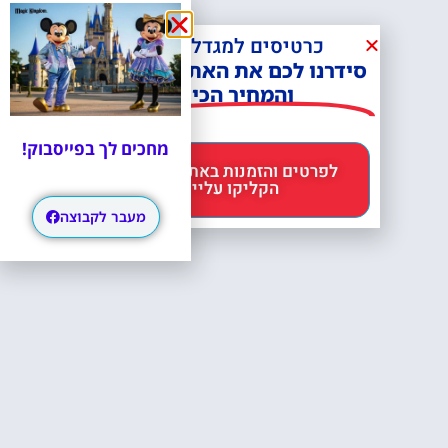
כרטיסים למגדל אייפל?
סידרנו לכם את האתר הכי אמין -
והמחיר הכי זול!
מחכים לך בפייסבוק!
לפרטים והזמנות באתר Headout
הקליקו עליי 😊
מעבר לקבוצה