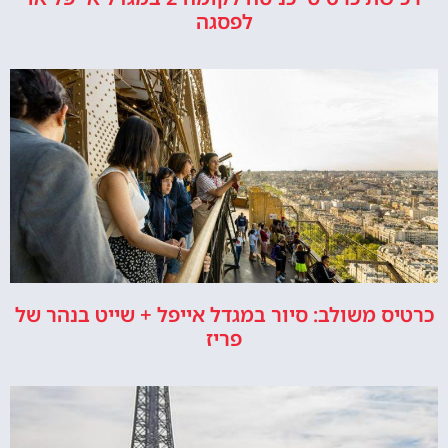
לפסגה
כרטיס משולב: סיור במגדל אייפל + שייט בנהר של
פריז