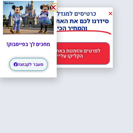
כרטיסים למגדל אייפל?
סידרנו לכם את האתר הכי אמין -
והמחיר הכי זול!
מחכים לך בפייסבוק!
לפרטים והזמנות באתר Headout
הקליקו עליי 😊
מעבר לקבוצה