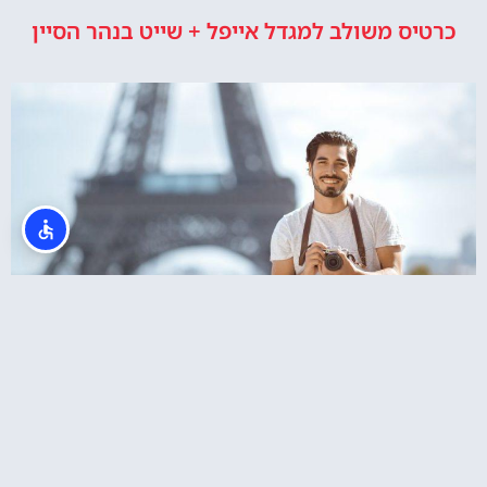
כרטיס משולב למגדל אייפל + שייט בנהר הסיין
צלמים בפריז? סשן צילומים מול מגדל אייפל