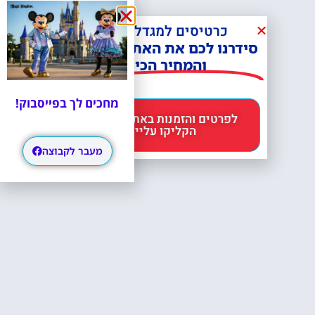
כרטיסים למגדל אייפל?
סידרנו לכם את האתר הכי אמין -
והמחיר הכי זול!
מחכים לך בפייסבוק!
לפרטים והזמנות באתר Headout
הקליקו עליי 😊
מעבר לקבוצה