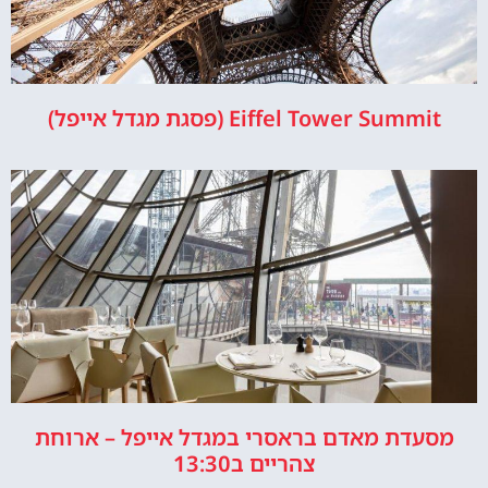
Eiffel Tower Summit (פסגת מגדל אייפל)
מסעדת מאדם בראסרי במגדל אייפל – ארוחת
צהריים ב13:30