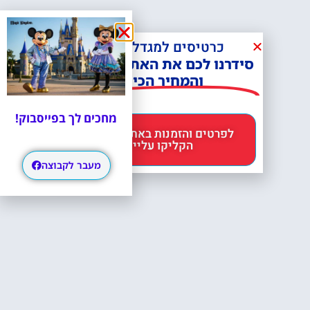
כרטיסים למגדל אייפל?
סידרנו לכם את האתר הכי אמין -
והמחיר הכי זול!
מחכים לך בפייסבוק!
לפרטים והזמנות באתר Headout
הקליקו עליי 😊
מעבר לקבוצה