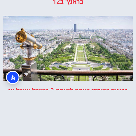
בראנץ' ב12
רכישת כרטיסי כניסה לקומה 2 במגדל אייפל או
לפסגה