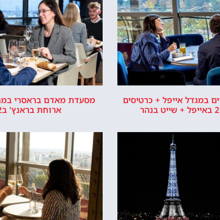
ם במגדל אייפל + כרטיסים
מסעדת מאדם בראסרי במגד
ארוחת בראנץ' ב12