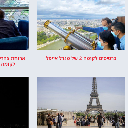
כרטיסים לקומה 2 של מגדל אייפל
ארוחת צהריי
לקומה 2 באייפל + שייט בנהר