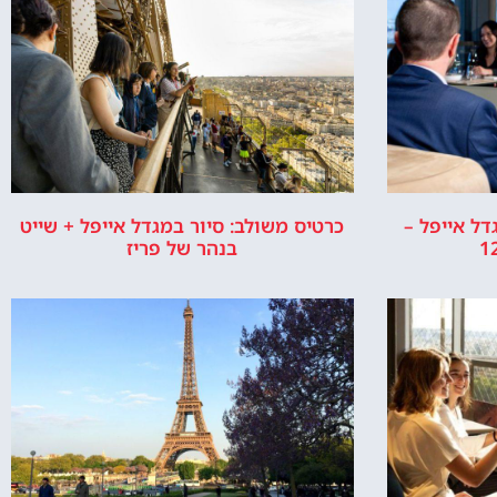
ל אייפל –
כרטיס משולב: סיור במגדל אייפל + שייט
בנהר של פריז