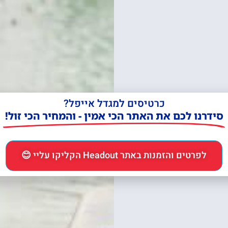
כרטיסים למגדל אייפל?
סידרנו לכם את האתר הכי אמין - והמחיר הכי זול!
לפרטים והזמנות באתר Headout הקליקו עליי 😊