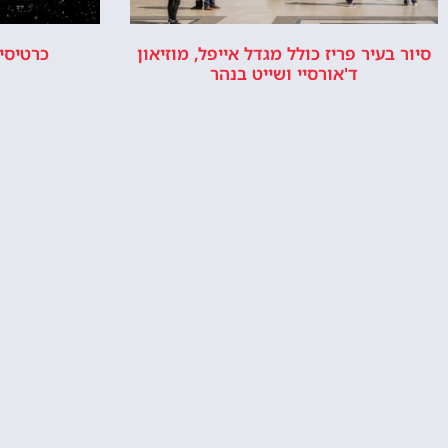
סיור בעיר פריז כולל מגדל אייפל, מוזיאון
כרטיסי
ד'אורסיי ושייט בנהר
האם מומלץ להזמין בית מלון ליד מגדל
מלונות 
אייפל? האם זה איזור טוב ללינה בפריז?