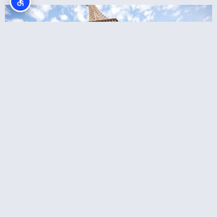
מגדל אייפל כרטיס כניסה כולל סיור במפלס השני
או לפסגה במעלית