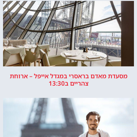
מסעדת מאדם בראסרי במגדל אייפל – ארוחת
צהריים ב13:30