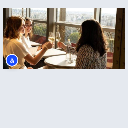
ארוחת ערב במגדל אייפל + כרטיסים לקומה 2
באייפל + שייט בנהר