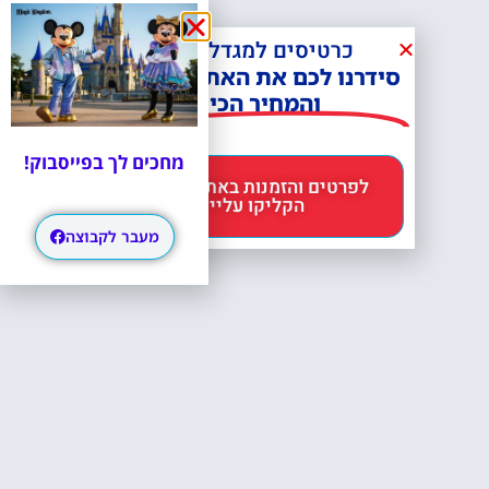
כרטיסים למגדל אייפל?
סידרנו לכם את האתר הכי אמין -
והמחיר הכי זול!
מחכים לך בפייסבוק!
לפרטים והזמנות באתר Headout
הקליקו עליי 😊
מעבר לקבוצה