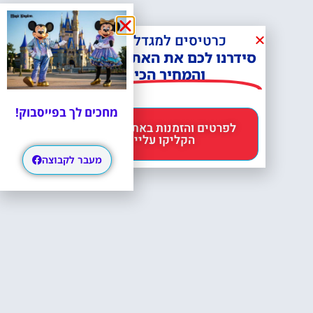
כרטיסים למגדל אייפל?
סידרנו לכם את האתר הכי אמין -
והמחיר הכי זול!
מחכים לך בפייסבוק!
לפרטים והזמנות באתר Headout
הקליקו עליי 😊
מעבר לקבוצה