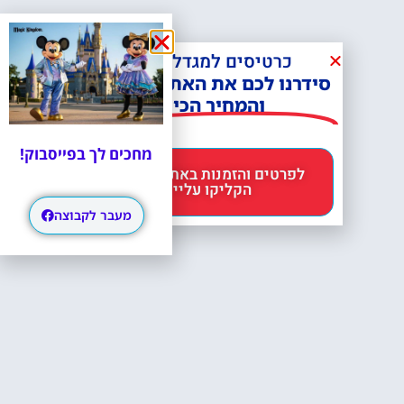
כרטיסים למגדל אייפל?
סידרנו לכם את האתר הכי אמין -
והמחיר הכי זול!
מחכים לך בפייסבוק!
לפרטים והזמנות באתר Headout
הקליקו עליי 😊
מעבר לקבוצה