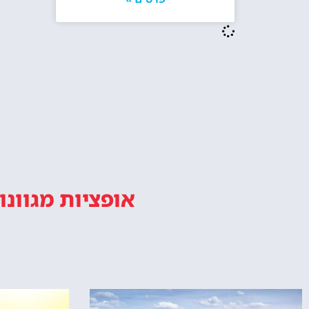
מלונות ליד מגדל אייפל בפריז
האם מומלץ ל
אייפל? האם ז
מו
טיול במגדל אייפל פריז מתחיל עם