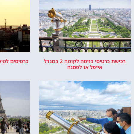
המלצות, טיפים ומידע חשוב.
אייפ
אפשרות 
או ס
אודות
ר
האתר הינו אתר המלצות מטיילים ולא האתר ה