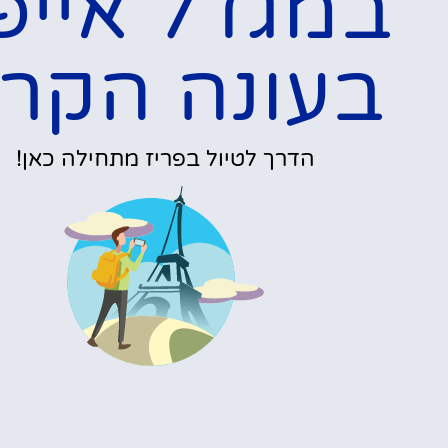
מגדל אייפל בתקופת
החורף
פרטים »
אופציות מגוונו