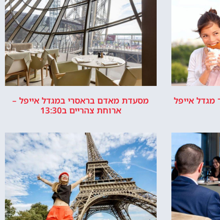
איפה זה מגדל
למה בנו את
אייפל?
מגדל אייפל –
התשובה למה
מגדל אייפל
נבנה