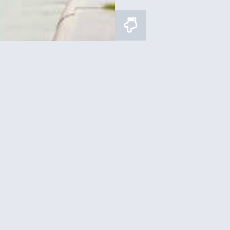
ז כולל מגדל אייפל, מוזיאון
מסעדת מאדם בראסרי במגד
ורסיי ושייט בנהר
ארוחת בראנץ' ב12
איפה לישון?