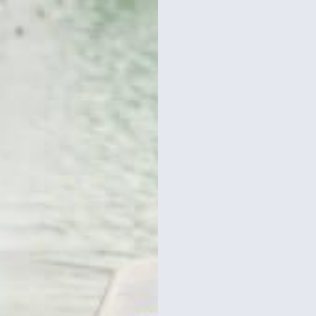
רכישת כרטיסים
כרטיסים למגדל אייפל?
סידרנו לכם את האתר הכי אמין - והמחיר הכי זול!
לפרטים והזמנות באתר Headout הקליקו עליי 😊
וס רגלי במגדל אייפל בפריז
שייט בסיין וטעימות קרפ ליד