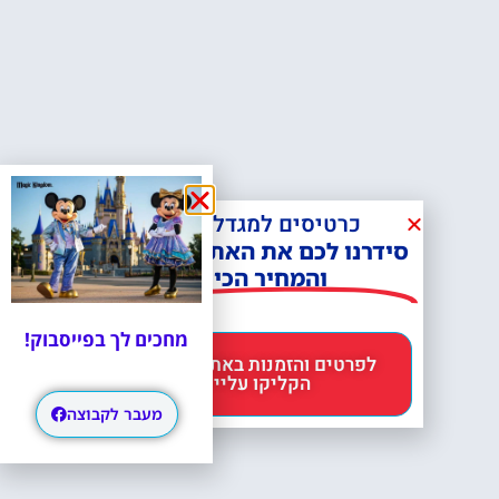
כרטיסים למגדל אייפל?
סידרנו לכם את האתר הכי אמין -
והמחיר הכי זול!
מחכים לך בפייסבוק!
לפרטים והזמנות באתר Headout
הקליקו עליי 😊
מעבר לקבוצה