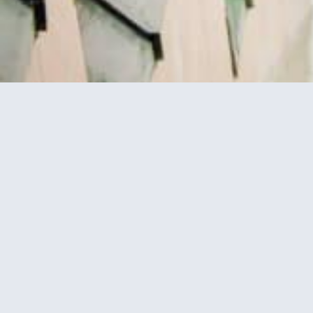
 + כרטיסים
Eiffel Tower Summit (פסגת מגדל
אייפל)