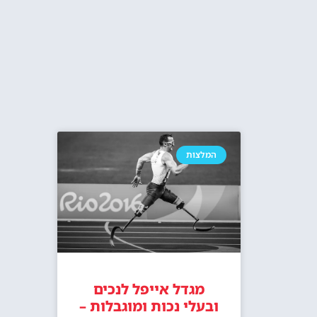
צלמים בפריז? סשן צילומים מול מגדל
כרטיסי
אייפל
מלונות ליד מגדל אייפל בפריז
האם מומלץ ל
אייפל? האם ז