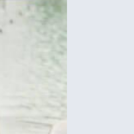
אייפל כולל כרטיסים למופע
סיור במגדל אייפל כולל על
מולן רוז' בפריז