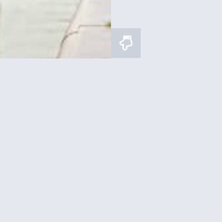
ם למגדל אייפל בלילה
ארוחת צהריים במגדל אייפל
לקומה 2 באייפל + שייט בנהר
איפה לישון?
הזמין בית מלון ליד מגדל
ה איזור טוב ללינה בפריז?