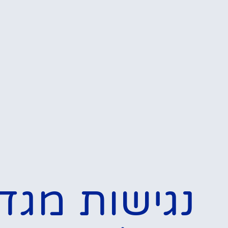
המלצות
מגדל אייפל לנכים
ובעלי נכות ומוגבלות –
האם מגדל אייפל
נגיש? טיפים והמלצות
בנושא!