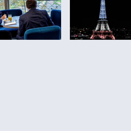
כרטיסים למגדל אייפל?
סידרנו לכם את האתר הכי אמין - והמחיר הכי זול!
לפרטים והזמנות באתר Headout הקליקו עליי 😊