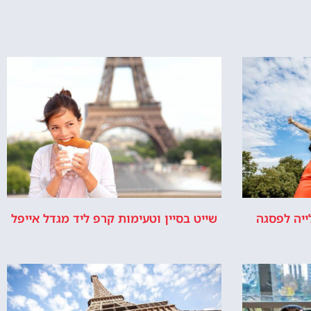
אייפל?
מגדל אייפל –
התשובה למה
מגדל אייפל
נבנה