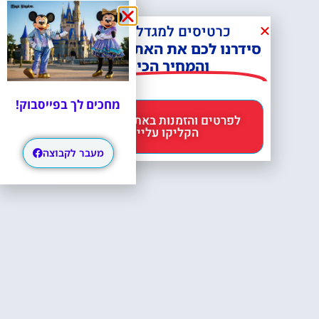
כרטיסים למגדל אייפל?
סידרנו לכם את האתר הכי אמין -
והמחיר הכי זול!
מחכים לך בפייסבוק!
לפרטים והזמנות באתר Headout
הקליקו עליי 😊
מעבר לקבוצה