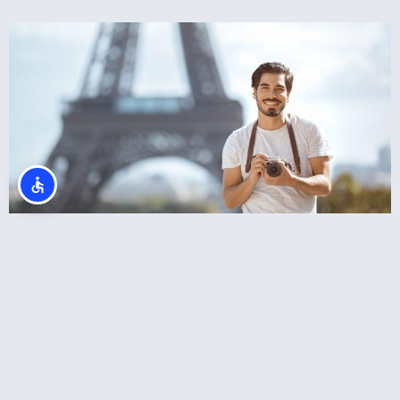
צלמים בפריז? סשן צילומים מול מגדל אייפל