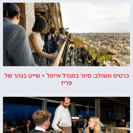
כרטיס משולב: סיור במגדל אייפל + שייט בנהר של
פריז