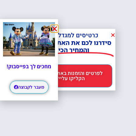
כרטיסים למגדל אייפל?
סידרנו לכם את האתר הכי אמין -
והמחיר הכי זול!
מחכים לך בפייסבוק!
לפרטים והזמנות באתר Headout
הקליקו עליי 😊
מעבר לקבוצה