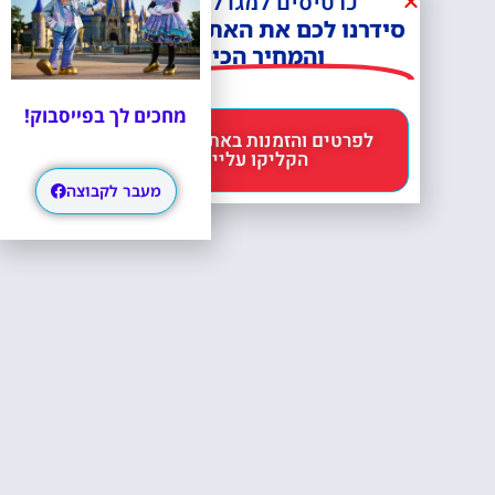
כרטיסים למגדל אייפל?
סידרנו לכם את האתר הכי אמין -
והמחיר הכי זול!
מחכים לך בפייסבוק!
לפרטים והזמנות באתר Headout
הקליקו עליי 😊
מעבר לקבוצה