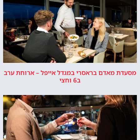
מסעדת מאדם בראסרי במגדל אייפל – ארוחת ערב
ב6 וחצי