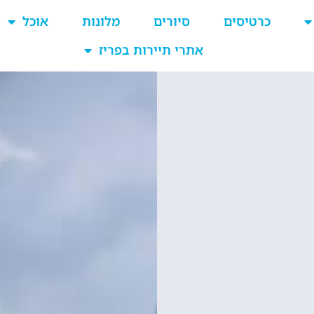
כרטיסים
סיורים
מלונות
אוכל
אתרי תיירות בפריז