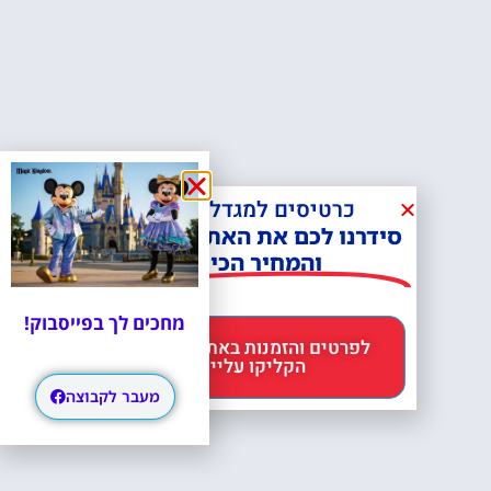
כרטיסים למגדל אייפל?
סידרנו לכם את האתר הכי אמין -
והמחיר הכי זול!
מחכים לך בפייסבוק!
לפרטים והזמנות באתר Headout
הקליקו עליי 😊
מעבר לקבוצה