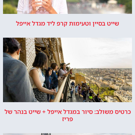
שייט בסיין וטעימות קרפ ליד מגדל אייפל
כרטיס משולב: סיור במגדל אייפל + שייט בנהר של
פריז