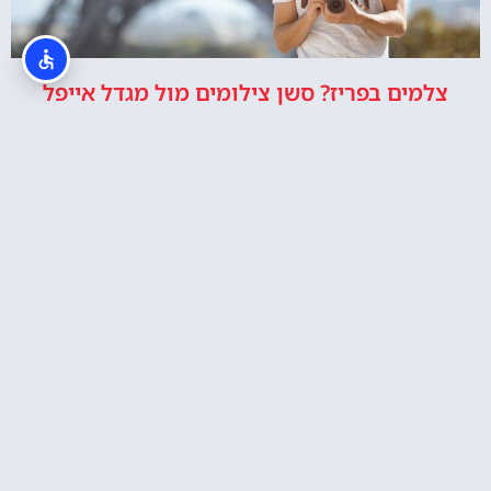
צלמים בפריז? סשן צילומים מול מגדל אייפל
רכישת כרטיסי כניסה לקומה 2 במגדל אייפל או
לפסגה