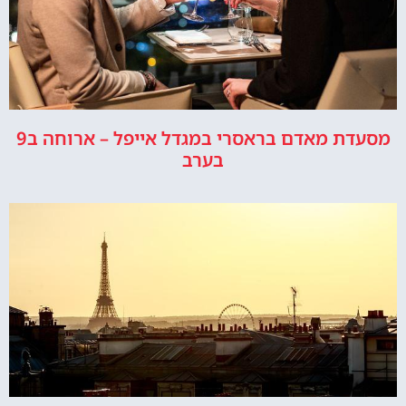
מסעדת מאדם בראסרי במגדל אייפל – ארוחה ב9
בערב