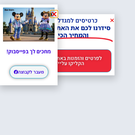
כרטיסים למגדל אייפל?
סידרנו לכם את האתר הכי אמין -
והמחיר הכי זול!
מחכים לך בפייסבוק!
לפרטים והזמנות באתר Headout
הקליקו עליי 😊
מעבר לקבוצה