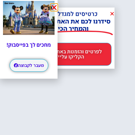
כרטיסים למגדל אייפל?
סידרנו לכם את האתר הכי אמין -
והמחיר הכי זול!
מחכים לך בפייסבוק!
לפרטים והזמנות באתר Headout
הקליקו עליי 😊
מעבר לקבוצה