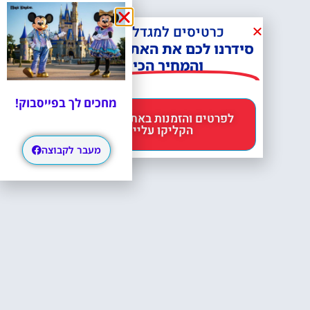
כרטיסים למגדל אייפל?
סידרנו לכם את האתר הכי אמין -
והמחיר הכי זול!
מחכים לך בפייסבוק!
לפרטים והזמנות באתר Headout
הקליקו עליי 😊
מעבר לקבוצה