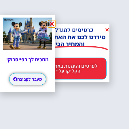
כרטיסים למגדל אייפל?
סידרנו לכם את האתר הכי אמין -
והמחיר הכי זול!
מחכים לך בפייסבוק!
לפרטים והזמנות באתר Headout
הקליקו עליי 😊
מעבר לקבוצה