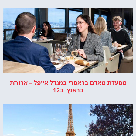
מסעדת מאדם בראסרי במגדל אייפל – ארוחת
בראנץ' ב12