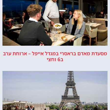
מסעדת מאדם בראסרי במגדל אייפל – ארוחת ערב
ב6 וחצי